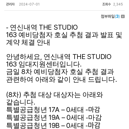
관리자
2024-07-01
조회수
2,345
첨부파일
(
3
)
THE STUDIO
- 연신내역
163
예비당첨자 호실 추첨 결과 발표 및
계약 체결 안내
,
THE STUDIO
안녕하세요
연신내역
163
.
임대지원센터입니다
8
금일
차 예비당첨자 호실 추첨 결과
.
관련하여 아래와 같이 안내 드립니다
(8
)
차
추첨 대상 대상자는 아래와
.
같습니다
17A – 0
-마감
특별공급청년
세대
19A – 0
특별공급청년
세대 -마감
-마감
19B – 0
특별공급청년
세대