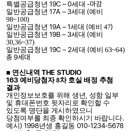
19C – 0
-마감
특별공급청년
세대
17A – 3
(
일반공급청년
세대
예비
98~100)
19A – 1
(
)
일반공급청년
세대
예비 47
19B – 3
(
일반공급
청년
세대
예비
30,36~37)
19C – 2
(
일반공급청년
세대
예비 63~64)
총 9세대
THE STUDIO
■
연신내역
163
예비당첨자 8차 호실 배정 추첨
결과
,
개인정보보호를 위해 생년
성함 일부
및 휴대폰번호 뒷자리로 확인할 수
있도록 명단을 게시하였으니
.
당첨여부를 최종 확인하시기 바랍니다
) 1998
010-1234-5678
예시
년생 홍길동