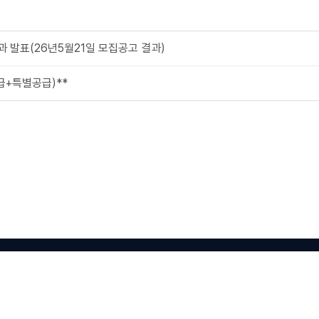
결과 발표(26년5월21일 모집공고 결과)
급+특별공급)**
0-81-01867
서울시 은평구 갈현동 456-25
TEL : 02-564-4866
리빙
관계기업 :
(주)자산유리
designed by website.co.kr