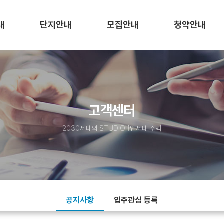
내
단지안내
모집안내
청약안내
요
특장점
청년안심주택
청약일정
길
층별세대구성
청약 자격요건
청약신청
평면 안내
금융지원 안내
제출서류 안내
고객센터
커뮤니티 시설
임차인 모집공고
청약신청조회
공급유형 안내
2030세대의 STUDIO 1인세대 주택
임대조건
공지사항
입주관심 등록