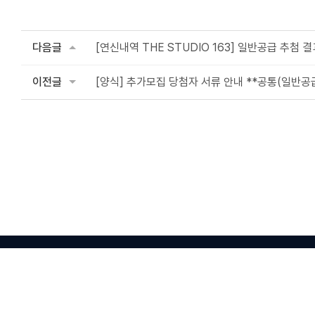
다음글
[연신내역 THE STUDIO 163] 일반공급 추첨 
이전글
[양식] 추가모집 당첨자 서류 안내 **공통(일반공
대표이사 : 지희숙, 이경수
사업자등록번호 : 24
시행사 : (유)자산하우징
임대운영 : ㈜케이티
ⓒ THE STUDIO 163. All rights reserved.